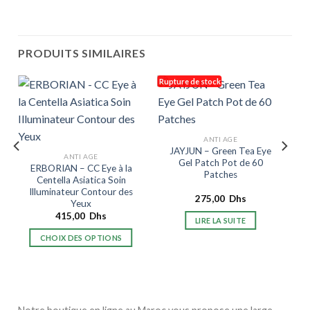
PRODUITS SIMILAIRES
Rupture de stock
ANTI AGE
JAYJUN – Green Tea Eye
ANTI AGE
Gel Patch Pot de 60
ERBORIAN – CC Eye à la
Patches
Centella Asiatica Soin
Illuminateur Contour des
275,00
Dhs
Yeux
415,00
Dhs
LIRE LA SUITE
CHOIX DES OPTIONS
Ce
produit
a
plusieurs