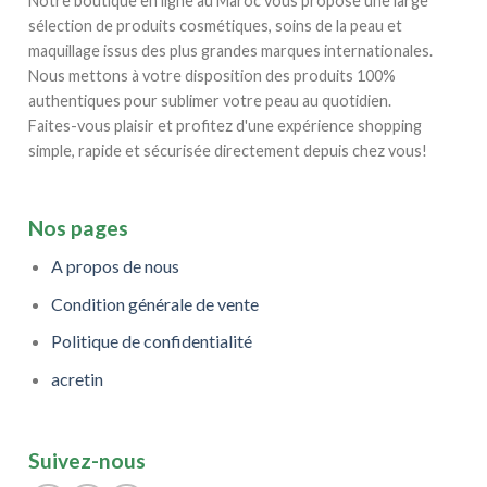
Notre boutique en ligne au Maroc vous propose une large
variations.
sélection de produits cosmétiques, soins de la peau et
Les
options
maquillage issus des plus grandes marques internationales.
peuvent
Nous mettons à votre disposition des produits 100%
être
authentiques pour sublimer votre peau au quotidien.
choisies
Faites-vous plaisir et profitez d'une expérience shopping
sur
simple, rapide et sécurisée directement depuis chez vous!
la
page
du
Nos pages
produit
A propos de nous
Condition générale de vente
Politique de confidentialité
acretin
Suivez-nous