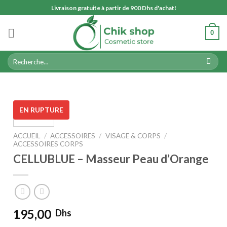
Skip
Livraison gratuite à partir de 900 Dhs d'achat!
to
content
0
Recherche
pour :
EN RUPTURE
ACCUEIL
/
ACCESSOIRES
/
VISAGE & CORPS
/
ACCESSOIRES CORPS
CELLUBLUE – Masseur Peau d’Orange
195,00
Dhs