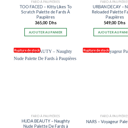
FARD À PAUPIÈRES
FARD À PAUPIÈRE
TOO FACED – Kitty Likes To
URBAN DECAY – N
Scratch Palette de Fards À
Reloaded Palette F
Paupières
Paupières
365,00
Dhs
549,00
Dhs
AJOUTER AU PANIER
AJOUTER AU PANI
Rupture de stock
Rupture de stock
FARD À PAUPIÈRES
FARD À PAUPIÈRE
HUDA BEAUTY – Naughty
NARS – Voyageur Pale
Nude Palette De Fards à