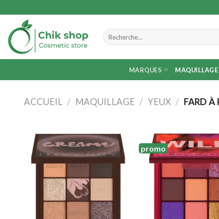
Skip
to
content
Recherche
pour :
MARQUES
MAQUILLAGE
ACCUEIL
/
MAQUILLAGE
/
YEUX
/
FARD À 
promo