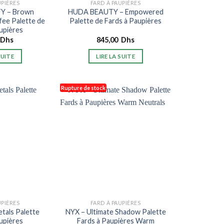
UPIÈRES
FARD À PAUPIÈRES
Y – Brown
HUDA BEAUTY – Empowered
ee Palette de
Palette de Fards à Paupières
upières
Dhs
845,00
Dhs
SUITE
LIRE LA SUITE
Rupture de stock
UPIÈRES
FARD À PAUPIÈRES
tals Palette
NYX – Ultimate Shadow Palette
upières
Fards à Paupières Warm