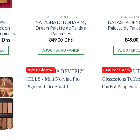
S
FARD À PAUPIÈRES
FARD À PA
Wild
NATASHA DENONA – My
NATASHA DENO
eleon
Dream Palette de Fards à
Palette de Fard
aupières
Paupières
Le
0
Dhs
849,00
Dhs
849,00
prix
actuel
ER
AJOUTER AU PANIER
AJOUTER AU
est :
0
345,00
Dhs.
Rupture de stock
Rupture de stock