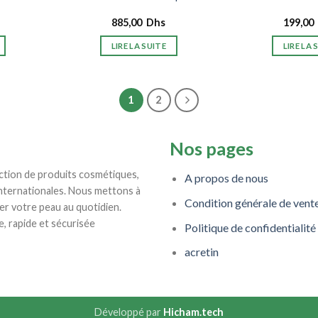
885,00
Dhs
199,00
LIRE LA SUITE
LIRE LA 
1
2
Nos pages
ction de produits cosmétiques,
A propos de nous
internationales. Nous mettons à
Condition générale de vent
er votre peau au quotidien.
e, rapide et sécurisée
Politique de confidentialité
acretin
Développé par
Hicham.tech