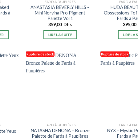
S
FARD À PAUPIÈRES
FARD À PA
aked
ANASTASIA BEVERLY HILLS –
HUDA BEAUT
ards à
Mini Norvina Pro Pigment
Obssessions Toff
Palette Vol 1
Fards à Pa
359,00
Dhs
395,00
ER
LIRE LA SUITE
LIRE LA 
Rupture de stock
Rupture de stock
S
FARD À PAUPIÈRES
FARD À PA
NATASHA DENONA – Bronze
NYX – Mystic Pe
tte Yeux
Palette de Fards à Paupières
Fards à Pa