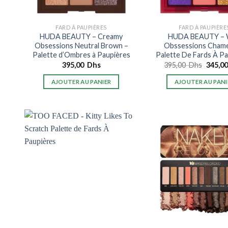
FARD À PAUPIÈRES
FARD À PAUPIÈRE
HUDA BEAUTY – Creamy
HUDA BEAUTY – 
Obsessions Neutral Brown –
Obssessions Cham
Palette d’Ombres à Paupières
Palette De Fards À P
Le
395,00
Dhs
395,00
Dhs
345,0
prix
initial
AJOUTER AU PANIER
AJOUTER AU PANI
était :
395,0
Dhs.