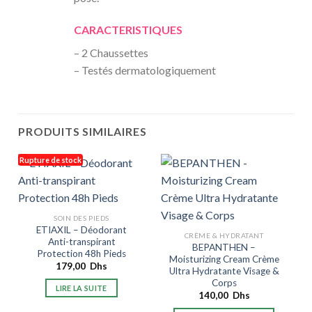
CARACTERISTIQUES
– 2 Chaussettes
– Testés dermatologiquement
PRODUITS SIMILAIRES
Rupture de stock
R
SOIN DES PIEDS
ETIAXIL – Déodorant
CRÈME & HYDRATANT
Anti-transpirant
BEPANTHEN –
Protection 48h Pieds
Moisturizing Cream Crème
179,00
Dhs
Ultra Hydratante Visage &
Corps
LIRE LA SUITE
140,00
Dhs