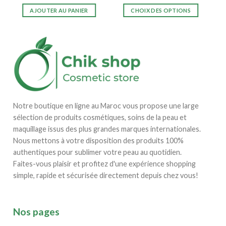
de
prix :
AJOUTER AU PANIER
CHOIX DES OPTIONS
385,00
Dhs
Ce
à
produit
495,00
Dhs
a
plusieurs
variations.
Les
options
peuvent
Notre boutique en ligne au Maroc vous propose une large
être
sélection de produits cosmétiques, soins de la peau et
choisies
sur
maquillage issus des plus grandes marques internationales.
la
Nous mettons à votre disposition des produits 100%
page
authentiques pour sublimer votre peau au quotidien.
du
Faites-vous plaisir et profitez d'une expérience shopping
produit
simple, rapide et sécurisée directement depuis chez vous!
Nos pages