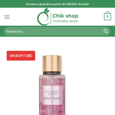
Skip
Livraison gratuite à partir de 900 Dhs d'achat!
to
content
0
Recherche
pour :
EN RUPTURE