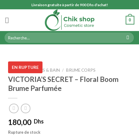
Skip
Livraison gratuite à partir de 900 Dhs d'achat!
to
content
0
Recherche
pour :
EN RUPTURE
ACCUEIL
/
CORPS & BAIN
/
BRUME CORPS
VICTORIA’S SECRET – Floral Boom
Brume Parfumée
180,00
Dhs
Rupture de stock