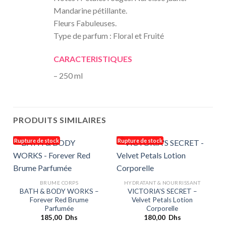
Mandarine pétillante.
Fleurs Fabuleuses.
Type de parfum : Floral et Fruité
CARACTERISTIQUES
– 250 ml
PRODUITS SIMILAIRES
Rupture de stock
Rupture de stock
R
BRUME CORPS
HYDRATANT & NOURRISSANT
BATH & BODY WORKS –
VICTORIA’S SECRET –
Forever Red Brume
Velvet Petals Lotion
Parfumée
Corporelle
185,00
Dhs
180,00
Dhs