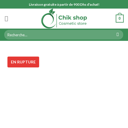
Skip
Livraison gratuite à partir de 900 Dhs d'achat!
to
content
0
Recherche
pour :
EN RUPTURE