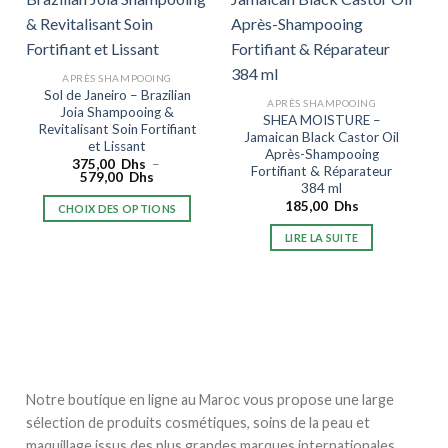
APRÈS SHAMPOOING
Sol de Janeiro – Brazilian
APRÈS SHAMPOOING
Joia Shampooing &
SHEA MOISTURE –
Revitalisant Soin Fortifiant
Jamaican Black Castor Oil
et Lissant
Après-Shampooing
375,00
Dhs
–
Fortifiant & Réparateur
Plage
579,00
Dhs
384 ml
de
prix :
185,00
Dhs
CHOIX DES OPTIONS
375,00
Dhs
Ce
LIRE LA SUITE
à
produit
579,00
Dhs
a
plusieurs
variations.
Les
options
peuvent
Notre boutique en ligne au Maroc vous propose une large
être
choisies
sélection de produits cosmétiques, soins de la peau et
sur
maquillage issus des plus grandes marques internationales.