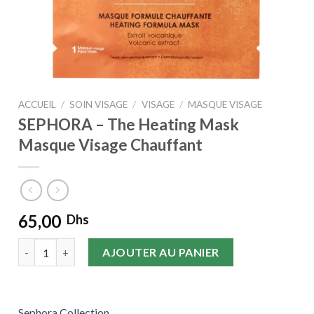
ACCUEIL
/
SOIN VISAGE
/
VISAGE
/
MASQUE VISAGE
SEPHORA – The Heating Mask
Masque Visage Chauffant
65,00
Dhs
quantité de SEPHORA - The Heating Mask Masque Visage Ch
AJOUTER AU PANIER
Sephora Collection