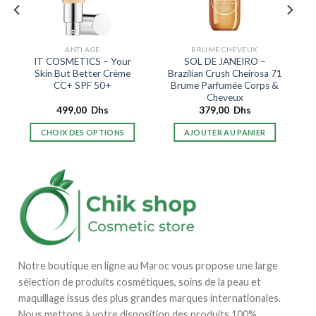
ANTI AGE
BRUME CHEVEUX
IT COSMETICS – Your
SOL DE JANEIRO –
Skin But Better Crème
Brazilian Crush Cheirosa 71
CC+ SPF 50+
Brume Parfumée Corps &
Cheveux
499,00
Dhs
379,00
Dhs
CHOIX DES OPTIONS
AJOUTER AU PANIER
Ce
produit
a
plusieurs
variations.
Les
options
peuvent
Notre boutique en ligne au Maroc vous propose une large
être
sélection de produits cosmétiques, soins de la peau et
choisies
sur
maquillage issus des plus grandes marques internationales.
la
Nous mettons à votre disposition des produits 100%