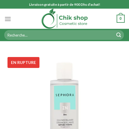
Skip
Livraison gratuite à partir de 900 Dhs d'achat!
to
content
0
Recherche
pour :
EN RUPTURE