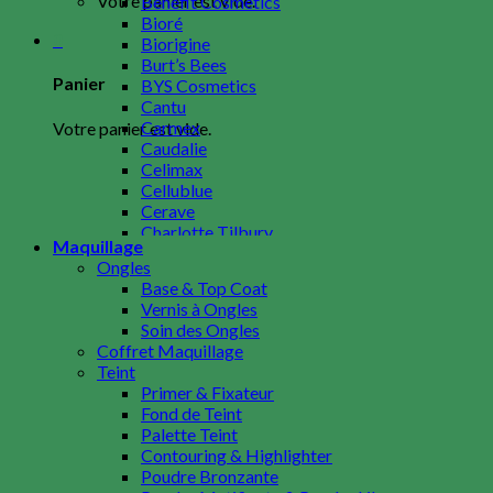
Votre panier est vide.
Benefit Cosmetics
Bioré
0
Biorigine
Burt’s Bees
Panier
BYS Cosmetics
Cantu
Carmex
Votre panier est vide.
Caudalie
Celimax
Cellublue
Cerave
Charlotte Tilbury
Maquillage
Clarins
Ongles
Cosrx
Base & Top Coat
Crest
Vernis à Ongles
Dr. Althea
Soin des Ongles
Drunk Elephant
Coffret Maquillage
E-H
Teint
Ecotools
Primer & Fixateur
Egyptian Magic
Fond de Teint
Embryolisse
Palette Teint
Erborian
Contouring & Highlighter
Estée Lauder
Poudre Bronzante
Etiaxil