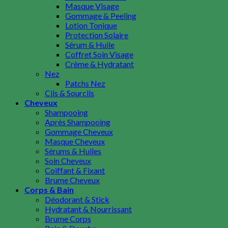
Masque Visage
Milk Makeup
Gommage & Peeling
N-Q
Lotion Tonique
Nars
Protection Solaire
Natasha Denona
Sérum & Huile
Now Solutions
Coffret Soin Visage
NYX Professional Makeup
Crème & Hydratant
Natura Siberica
Nez
OGX Beauty
Patchs Nez
Olehenriksen
Cils & Sourcils
Olaplex
Cheveux
Origins
Shampooing
Ofra
Après Shampooing
Panoxyl
Gommage Cheveux
Pixi
Masque Cheveux
Pfb Vanish
Sérums & Huiles
R-S
Soin Cheveux
Rare Beauty
Coiffant & Fixant
Rituals
Brume Cheveux
Revlon Professional
Corps & Bain
Real Techniques
Déodorant & Stick
Secret Key
Hydratant & Nourrissant
Sephora Collection
Brume Corps
Schmidt’s