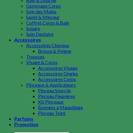
Bain & Douche
Secret
Gommage Corps
Shea Moisture
Soin des Mains
Shiseido
Santé & Minceur
Skin1004
Coffret Corps & Bain
Skinfood
Solaire
Soap & Glory
Soin Dentaire
Some By Mi
Accessoires
Sol de Janeiro
Accessoires Cheveux
Summer’s Eve
Brosse & Peigne
St Ives
Trousses
T-Z
Visage & Corps
The Ordinary
Accessoires Visage
Tocobo
Accessoires Ongles
Too Faced
Accessoires Corps
Tarte
Pinceaux & Applicateurs
Tangle Teezer
Pinceau Sourcils
The Inkey List
Pinceau Paupières
The Balm Cosmetics
Kit Pinceaux
Urban Decay
Éponges à Maquillage
Uriage
Pinceau Teint
Vibrant Glamour
Parfums
Victoria’s Secret
Promotion
Wet Brush
Zoeva