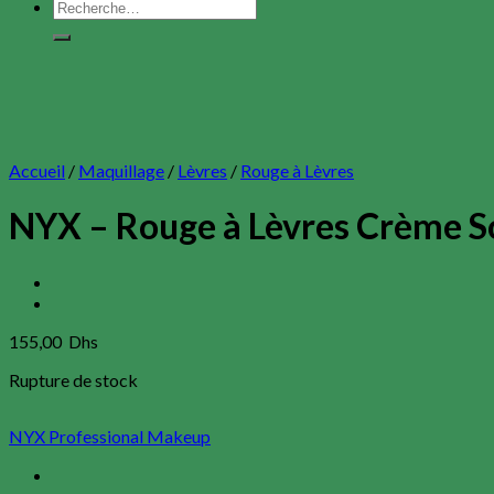
Recherche
pour :
Accueil
/
Maquillage
/
Lèvres
/
Rouge à Lèvres
NYX – Rouge à Lèvres Crème S
155,00
Dhs
Rupture de stock
NYX Professional Makeup