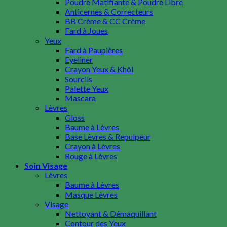
Poudre Matifiante & Poudre Libre
Eucerin
Anticernes & Correcteurs
Fenty Beauty
BB Crème & CC Crème
Fresh
Fard à Joues
Freeman Beauty
Yeux
Glamglow
Fard à Paupières
Glow Recipe
Eyeliner
Goodal
Crayon Yeux & Khôl
Huda Beauty
Sourcils
I-M
Palette Yeux
Iconic London
Mascara
I’m From
Lèvres
Inecto
Gloss
Isdin
Baume à Lèvres
It Cosmetics
Base Lèvres & Repulpeur
Kiehl’s
Crayon à Lèvres
KVD Beauty
Rouge à Lèvres
L.A. Girl
Soin Visage
Laneige
Lèvres
Laura Mercier
Baume à Lèvres
Make Up For Ever
Masque Lèvres
Mario Badescu
Visage
Marvis
Nettoyant & Démaquillant
Mavala
Contour des Yeux
Mielle