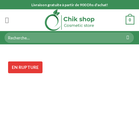
Skip
Livraison gratuite à partir de 900 Dhs d'achat!
to
content
0
Recherche
pour :
EN RUPTURE