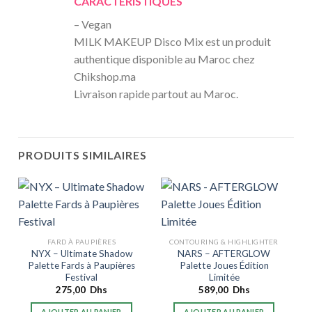
CARACTERISTIQUES
– Vegan
MILK MAKEUP Disco Mix est un produit
authentique disponible au Maroc chez
Chikshop.ma
Livraison rapide partout au Maroc.
PRODUITS SIMILAIRES
R
FARD À PAUPIÈRES
CONTOURING & HIGHLIGHTER
NYX – Ultimate Shadow
NARS – AFTERGLOW
Palette Fards à Paupières
Palette Joues Édition
Festival
Limitée
275,00
Dhs
589,00
Dhs
AJOUTER AU PANIER
AJOUTER AU PANIER