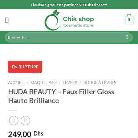
Skip
Livraison gratuite à partir de 900 Dhs d'achat!
to
content
0
Recherche
pour :
EN RUPTURE
ACCUEIL
/
MAQUILLAGE
/
LÈVRES
/
ROUGE À LÈVRES
HUDA BEAUTY – Faux Filler Gloss
Haute Brilliance
249,00
Dhs