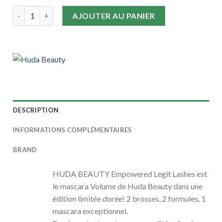
prix
prix
quantité de HUDA BEAUTY - Empowered Legit Lashes Volume 
initial
actuel
AJOUTER AU PANIER
était :
est :
365,00
315,00
Dhs.
Dhs.
DESCRIPTION
INFORMATIONS COMPLÉMENTAIRES
BRAND
HUDA BEAUTY Empowered Legit Lashes est
le mascara Volume de Huda Beauty dans une
édition limitée dorée! 2 brosses, 2 formules, 1
mascara exceptionnel.