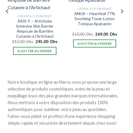
CRÈME & HYDRATANT
ANUA – Heartleaf 77%
CRÈME & HYDRATANT
Soothing Toner Lotion
AXIS-Y – Artichoke
Tonique Apaisante
Intensive Skin Barrier
Ampoule de Barrière
Le
Le
310,00
Dhs
269,00
Dhs
Cutanée à l’Artichaut
prix
prix
e
Le
Le
315,00
Dhs
245,00
Dhs
initial
actuel
AJOUTER AU PANIER
rix
prix
prix
était :
est :
ctuel
initial
actuel
310,00
269,00
AJOUTER AU PANIER
st :
était :
est :
Dhs.
Dhs.
75,00
315,00
245,00
hs.
Dhs.
Dhs.
Notre boutique en ligne au Maroc vous propose une large
sélection de produits cosmétiques, soins de la peau et
maquillage issus des plus grandes marques internationales.
Nous mettons à votre disposition des produits 100%
authentiques pour sublimer votre peau au quotidien.
Faites-vous plaisir et profitez d'une expérience shopping
simple, rapide et sécurisée directement depuis chez vous!