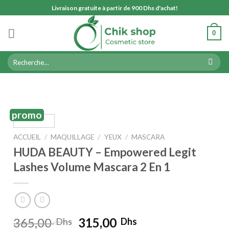
Skip
Livraison gratuite à partir de 900 Dhs d'achat!
to
content
0
Recherche
pour :
promo
ACCUEIL
/
MAQUILLAGE
/
YEUX
/
MASCARA
HUDA BEAUTY – Empowered Legit
Lashes Volume Mascara 2 En 1
Le
Le
365,00
315,00
Dhs
Dhs