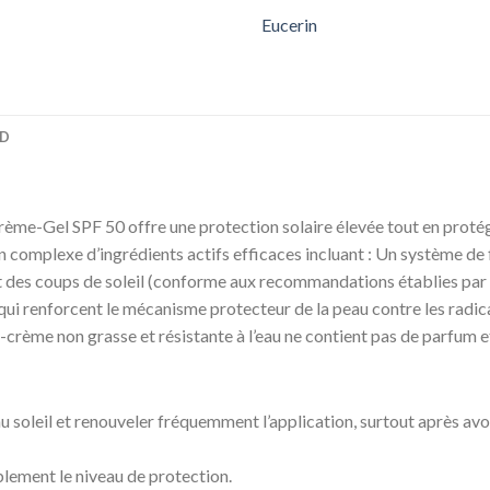
Eucerin
D
l SPF 50 offre une protection solaire élevée tout en protégean
n complexe d’ingrédients actifs efficaces incluant : Un système de
 des coups de soleil (conforme aux recommandations établies par 
 qui renforcent le mécanisme protecteur de la peau contre les radic
el-crème non grasse et résistante à l’eau ne contient pas de parfum 
soleil et renouveler fréquemment l’application, surtout après avoir
blement le niveau de protection.