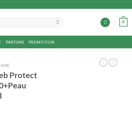
0
PARFUMS
PROMOTION
LAIRE
eb Protect
50+Peau
l