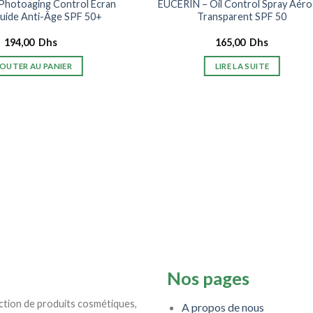
Photoaging Control Écran
EUCERIN – Oil Control Spray Aéro
Fluide Anti-Âge SPF 50+
Transparent SPF 50
194,00
Dhs
165,00
Dhs
OUTER AU PANIER
LIRE LA SUITE
Nos pages
ction de produits cosmétiques,
A propos de nous