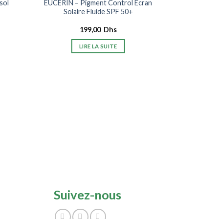
sol
EUCERIN – Pigment Control Écran
Solaire Fluide SPF 50+
199,00
Dhs
LIRE LA SUITE
B
ERBORIA
Crèm
Suivez-nous