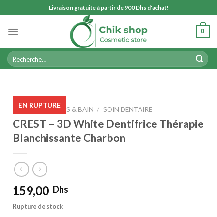
Skip
Livraison gratuite à partir de 900 Dhs d'achat!
to
content
0
Recherche
pour :
EN RUPTURE
ACCUEIL
/
CORPS & BAIN
/
SOIN DENTAIRE
CREST – 3D White Dentifrice Thérapie
Blanchissante Charbon
159,00
Dhs
Rupture de stock