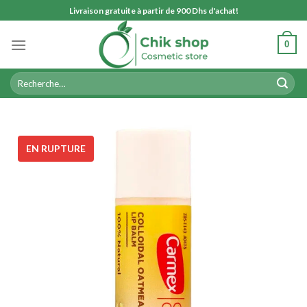
Skip
Livraison gratuite à partir de 900 Dhs d'achat!
to
content
0
Recherche
pour :
EN RUPTURE