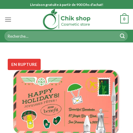
Skip
Livraison gratuite à partir de 900 Dhs d'achat!
to
content
0
Recherche
pour :
EN RUPTURE