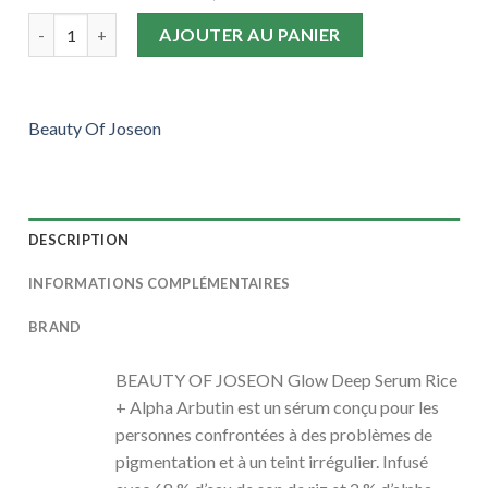
prix
prix
quantité de BEAUTY OF JOSEON - Glow Deep Serum Rice + Alp
initial
actuel
AJOUTER AU PANIER
était :
est :
300,00
245,00
Dhs.
Dhs.
Beauty Of Joseon
DESCRIPTION
INFORMATIONS COMPLÉMENTAIRES
BRAND
BEAUTY OF JOSEON Glow Deep Serum Rice
+ Alpha Arbutin est un sérum conçu pour les
personnes confrontées à des problèmes de
pigmentation et à un teint irrégulier. Infusé