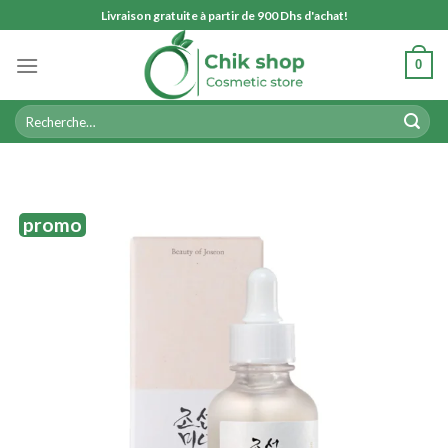
Skip
Livraison gratuite à partir de 900 Dhs d'achat!
to
content
0
Recherche
pour :
promo