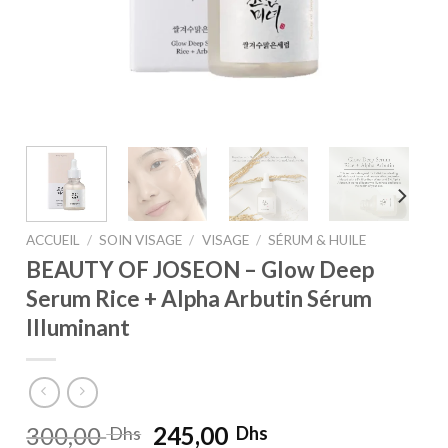
ACCUEIL
/
SOIN VISAGE
/
VISAGE
/
SÉRUM & HUILE
BEAUTY OF JOSEON – Glow Deep
Serum Rice + Alpha Arbutin Sérum
Illuminant
Le
Le
300,00
245,00
Dhs
Dhs