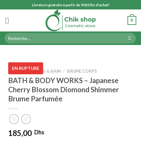
Skip
Livraison gratuite à partir de 900 Dhs d'achat!
to
content
0
Recherche
pour :
EN RUPTURE
ACCUEIL
/
CORPS & BAIN
/
BRUME CORPS
BATH & BODY WORKS – Japanese
Cherry Blossom Diomond Shimmer
Brume Parfumée
185,00
Dhs