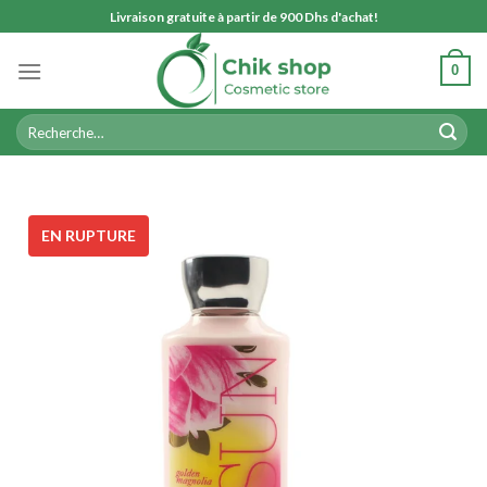
Skip
Livraison gratuite à partir de 900 Dhs d'achat!
to
content
0
Recherche
pour :
EN RUPTURE