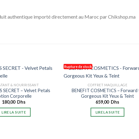
duit authentique importé directement au Maroc par Chikshop.ma
Rupture de stock
TANT & NOURRISSANT
COFFRET MAQUILLAGE
 SECRET – Velvet Petals
BENEFIT COSMETICS – Forward 
otion Corporelle
Gorgeous Kit Yeux & Teint
180,00
Dhs
659,00
Dhs
LIRE LA SUITE
LIRE LA SUITE