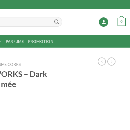
0
PARFUMS
PROMOTION
UME CORPS
ORKS – Dark
fumée