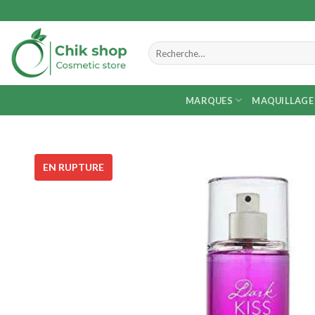
Skip
to
content
Recherche
pour :
MARQUES
MAQUILLAGE
EN RUPTURE