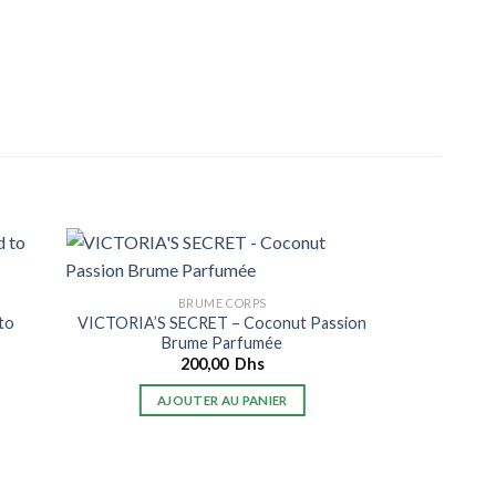
Rupture de stoc
BRUME CORPS
HYD
to
VICTORIA’S SECRET – Coconut Passion
VICTORIA’
Brume Parfumée
200,00
Dhs
AJOUTER AU PANIER