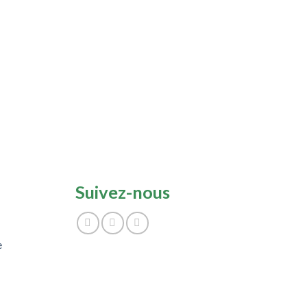
BENEFIT 
Suivez-nous
e