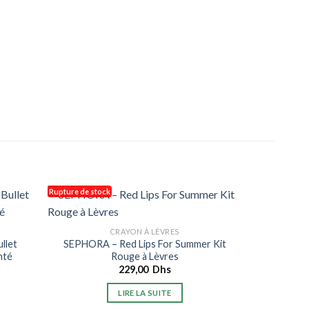
Rupture de stock
Rupture de s
CRAYON À LÈVRES
llet
SEPHORA – Red Lips For Summer Kit
nté
Rouge à Lèvres
229,00
Dhs
LIRE LA SUITE