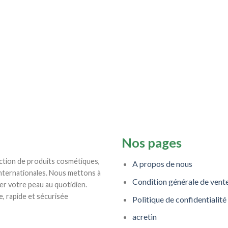
Ce
produit
a
plusieurs
variations.
Les
options
peuvent
être
choisies
sur
la
Nos pages
page
du
ction de produits cosmétiques,
A propos de nous
produit
internationales. Nous mettons à
Condition générale de vent
er votre peau au quotidien.
e, rapide et sécurisée
Politique de confidentialité
acretin