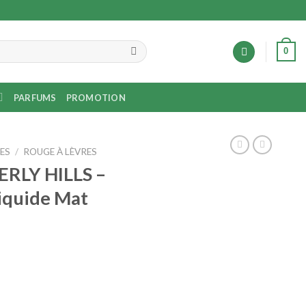
0
PARFUMS
PROMOTION
ES
/
ROUGE À LÈVRES
RLY HILLS –
iquide Mat