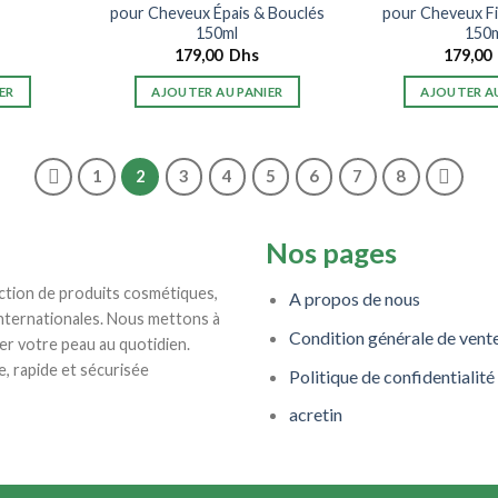
l
pour Cheveux Épais & Bouclés
pour Cheveux F
150ml
150
179,00
Dhs
179,00
ER
AJOUTER AU PANIER
AJOUTER AU
1
2
3
4
5
6
7
8
Nos pages
ction de produits cosmétiques,
A propos de nous
internationales. Nous mettons à
Condition générale de vent
er votre peau au quotidien.
e, rapide et sécurisée
Politique de confidentialité
acretin