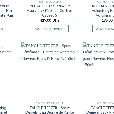
BAIN & DOUCHE
COIFFANT &
remium
RITUALS – The Ritual Of
RITUALS – Eli
rum Hair
Ayurveda Gift Set – Coffret
Volumising H
ante 70ml
Cadeau S
Volumisant
419,00
Dhs
195,00
ER
AJOUTER AU PANIER
AJOUTER AU
COIFFANT & FIXANT
COIFFANT &
oing
TANGLE TEEZER – Spray
TANGLE TEEZ
in et
Démêlant au Beurre de Karité
Démêlant aux Pro