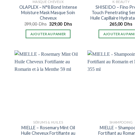
MASQUE CHEVEUX
K-BEAUTY
OLAPLEX – N°8 Bond Intense
SHISEIDO – Fino P
Moisture Mask Masque Soin
Touch Penetrating Se
Cheveux
Huile Capillaire Hydrat
Le
Le
399,00
Dhs
329,00
Dhs
265,00
Dhs
prix
prix
initial
actuel
AJOUTER AU PANIER
AJOUTER AU PANI
était :
est :
399,00
329,00
Dhs.
Dhs.
SÉRUMS & HUILES
SHAMPOOING
MIELLE – Rosemary Mint Oil
MIELLE – Shampo
Huile Cheveux Fortifiante au
Fortifiant au Romar