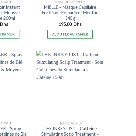
 FIXANT
MASQUE CHEVEUX
xir Instant
MIELLE – Masque Capillaire
air Mousse
Fortifiant Romarin et Menthe
e 200ml
340 g
Dhs
195,00
Dhs
 PANIER
AJOUTER AU PANIER
 FIXANT
NOUVEAUTÉS
ER – Spray
THE INKEY LIST – Caffeine
téines de Blé
Stimulating Scalp Treatment –