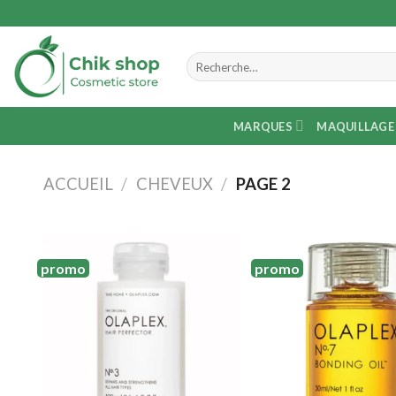
Skip
to
content
Recherche
pour :
MARQUES
MAQUILLAGE
ACCUEIL
/
CHEVEUX
/
PAGE 2
promo
promo