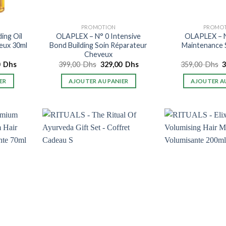
PROMOTION
PROMO
ing Oil
OLAPLEX – N° 0 Intensive
OLAPLEX – 
veux 30ml
Bond Building Soin Réparateur
Maintenance
Cheveux
Le
Le
Le
L
0
Dhs
399,00
Dhs
329,00
Dhs
359,00
Dhs
prix
prix
prix
p
actuel
initial
actuel
i
ER
AJOUTER AU PANIER
AJOUTER AU
est :
était :
est :
é
0
325,00
399,00
329,00
3
Dhs.
Dhs.
Dhs.
D