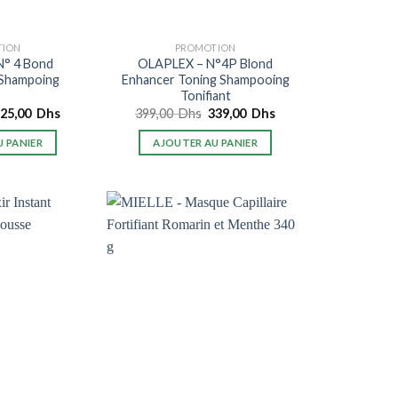
TION
PROMOTION
N° 4 Bond
OLAPLEX – N°4P Blond
 Shampoing
Enhancer Toning Shampooing
Tonifiant
e
Le
Le
Le
325,00
Dhs
399,00
Dhs
339,00
Dhs
rix
prix
prix
prix
nitial
actuel
initial
actuel
 PANIER
AJOUTER AU PANIER
tait :
est :
était :
est :
59,00
325,00
399,00
339,00
hs.
Dhs.
Dhs.
Dhs.