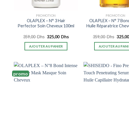
PROMOTION
PROMOTION
OLAPLEX – N° 3 Hair
OLAPLEX – N° 7 Bond
Perfector Soin Cheveux 100ml
Huile Réparatrice Che
Le
Le
Le
359,00
Dhs
325,00
Dhs
359,00
Dhs
325,0
prix
prix
prix
initial
actuel
initial
AJOUTER AU PANIER
AJOUTER AU PANI
était :
est :
était :
359,00
325,00
359,0
Dhs.
Dhs.
Dhs.
promo