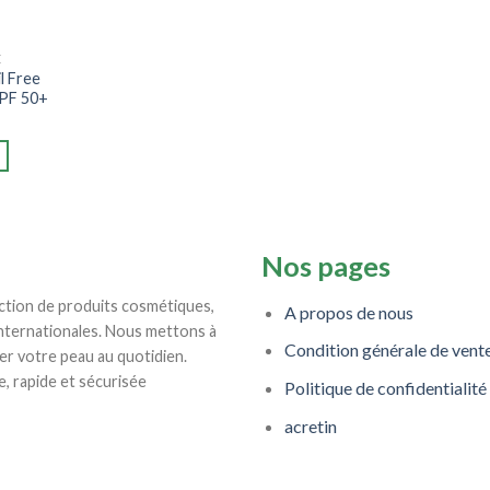
E
l Free
SPF 50+
Nos pages
ction de produits cosmétiques,
A propos de nous
internationales. Nous mettons à
Condition générale de vent
er votre peau au quotidien.
e, rapide et sécurisée
Politique de confidentialité
acretin