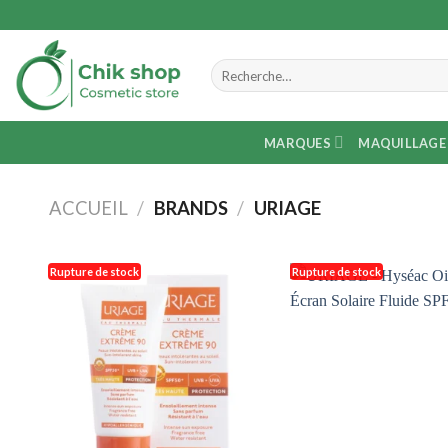
Skip
to
content
Recherche
pour :
MARQUES
MAQUILLAGE
ACCUEIL
/
BRANDS
/
URIAGE
Rupture de stock
Rupture de stock