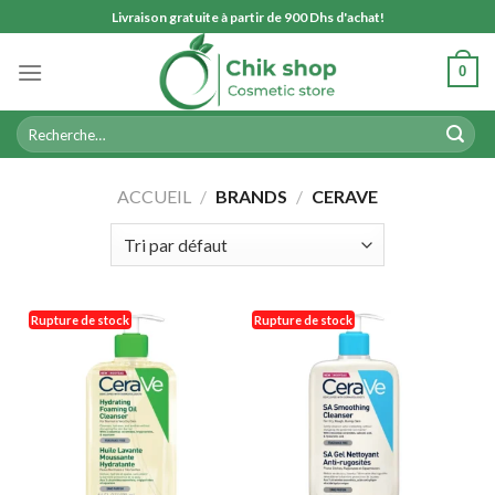
Skip
Livraison gratuite à partir de 900 Dhs d'achat!
to
content
0
Recherche
pour :
ACCUEIL
/
BRANDS
/
CERAVE
Rupture de stock
Rupture de stock