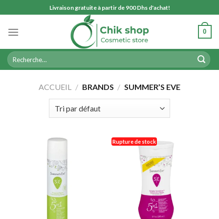
Skip
Livraison gratuite à partir de 900 Dhs d'achat!
to
content
0
Recherche
pour :
ACCUEIL
/
BRANDS
/
SUMMER’S EVE
Rupture de stock