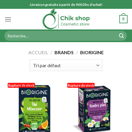
Skip
Livraison gratuite à partir de 900 Dhs d'achat!
to
content
0
Recherche
pour :
ACCUEIL
/
BRANDS
/
BIORIGINE
Rupture de stock
Rupture de stock