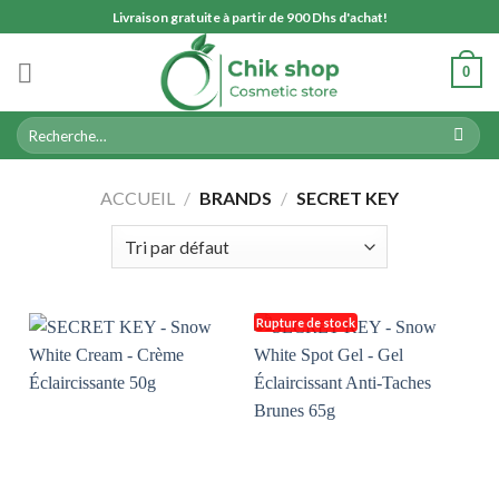
Skip
Livraison gratuite à partir de 900 Dhs d'achat!
to
content
0
Recherche
pour :
ACCUEIL
/
BRANDS
/
SECRET KEY
Rupture de stock